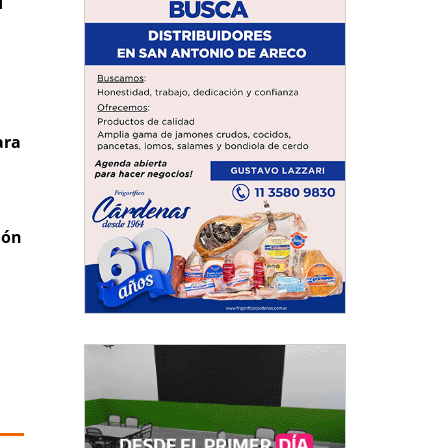
d
ara
ión